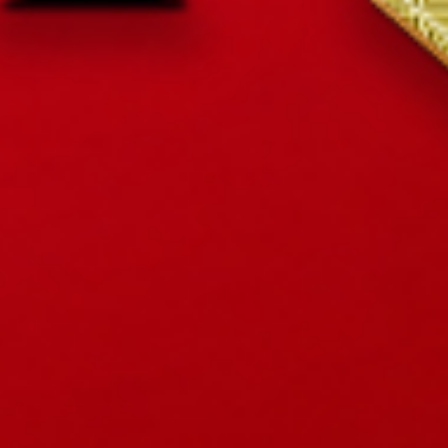
44
Hidung Bel
Meja - Arj
45
Udang ke
46
Langit
47
Tanah
48
Gula
49
Obat
50
Ahli Nuju
51
Air Gripe
52
Air Panas
53
Alat Tulis