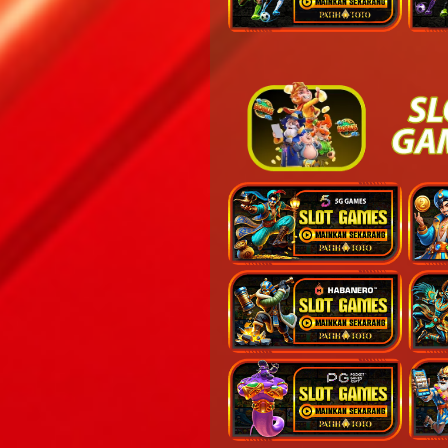
15
Pendeta W
Manggis -
16
Orang Bon
Anggur - B
17
Penolong -
18
Putri Raja
Engsel - D
19
Kekasih - 
Bemo - N
20
Pahlawan -