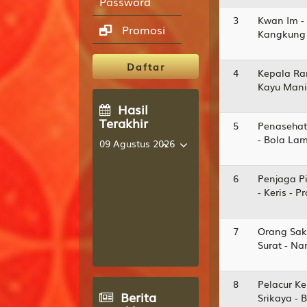
Password
3
Kwan Im -
Promosi
Kangkung 
Daftar
4
Kepala Ra
Kayu Manis
Hasil
Terakhir
5
Penasehat
- Bola La
09 Agustus 2026
King Kong 4D
6
Penjaga Pi
6239
- Keris - 
KENTUCKYMID
8387
7
Orang Sak
FLORIDAMID
Surat - N
2721
HUAHIN 0100
8
Pelacur Ke
9015
Berita
Srikaya - 