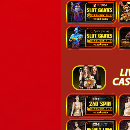
Sabuk - W
21
Jejaka Tua
Lesmana 
22
Janda Muda
Grendel -
23
Berandal - 
Citraksa
24
Pengembar
- Tas - Ra
25
Nenek Moy
Sikat - T