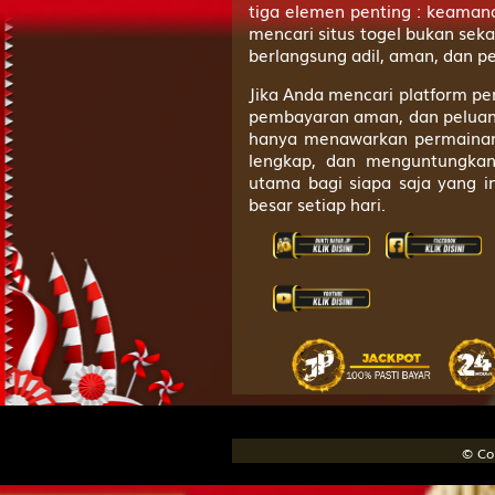
tiga elemen penting : keaman
32
Kepala Des
mencari situs togel bukan se
Ceret - Se
berlangsung adil, aman, dan p
Jika Anda mencari platform pe
33
Penipu - K
pembayaran aman, dan peluang
Aswatam
hanya menawarkan permainan
lengkap, dan menguntungkan
utama bagi siapa saja yang 
34
Ibu Suri -
besar setiap hari.
Kunti
35
Budha - Ka
Bagaspati
36
Wanita Sih
- Pintu - 
37
Dewa Maut
© Co
- Rokok - 